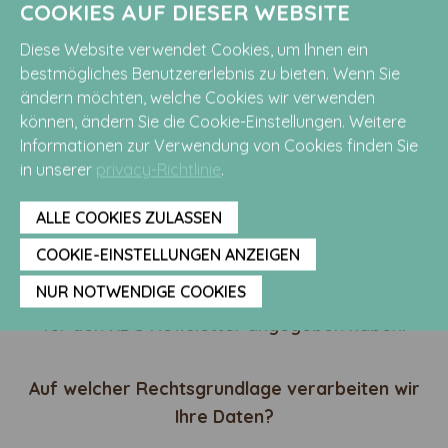
Wenn Sie ein Mein-KDC-Nutzerkonto haben,
COOKIES AUF DIESER WEBSITE
versuchen wir, die Daten, die wir von Ihnen
Diese Website verwendet Cookies, um Ihnen ein
empfangen, immer mit dem Mein-KDC-
bestmögliches Benutzererlebnis zu bieten. Wenn Sie
Nutzerkonto zu verknüpfen.
ändern möchten, welche Cookies wir verwenden
können, ändern Sie die Cookie-Einstellungen. Weitere
Informationen zur Verwendung von Cookies finden Sie
Datenkopplung bei Aktivitäten
in unserer
privacy-Richtlinie
.
Wenn Sie an einer KDC-Aktivität teilnehmen,
ALLE COOKIES ZULASSEN
verknüpfen wir die Daten, die Sie dafür angeben
COOKIE-EINSTELLUNGEN ANZEIGEN
müssen, mit dem Mein-KDC-Nutzerkonto oder
NUR NOTWENDIGE COOKIES
der E-Mail-Adresse, die Sie bei der Anmeldung
für den KDC-Newsletter angegeben haben.
Auf welcher Rechtsgrundlage verarbeiten wir
Ihre Daten?