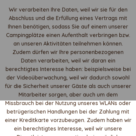
Wir verarbeiten Ihre Daten, weil wir sie für den
Abschluss und die Erfüllung eines Vertrags mit
Ihnen benötigen, sodass Sie auf einem unserer
Campingplätze einen Aufenthalt verbringen bzw.
an unseren Aktivitäten teilnehmen können.
Zudem dürfen wir Ihre personenbezogenen
Daten verarbeiten, weil wir daran ein
berechtigtes Interesse haben: beispielsweise bei
der Videoüberwachung, weil wir dadurch sowohl
für die Sicherheit unserer Gäste als auch unserer
Mitarbeiter sorgen, aber auch um dem
Missbrauch bei der Nutzung unseres WLANs oder
betrügerischen Handlungen bei der Zahlung mit
einer Kreditkarte vorzubeugen. Zudem haben wir
ein berechtigtes Interesse, weil wir unsere