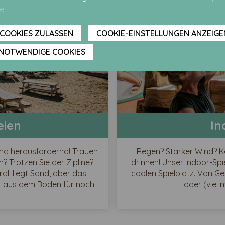
ie
.
 COOKIES ZULASSEN
COOKIE-EINSTELLUNGEN ANZEIGE
NOTWENDIGE COOKIES
eien
In
und herausfordernd! Trauen
Regen? Starker Wind? Ke
? Trotzen Sie der Zipline?
drinnen! Unser Indoor-Spi
all liegt Sand, aber das
coolen Spielplatz. Von Ge
er aus dem Boden für noch
oder (viel 