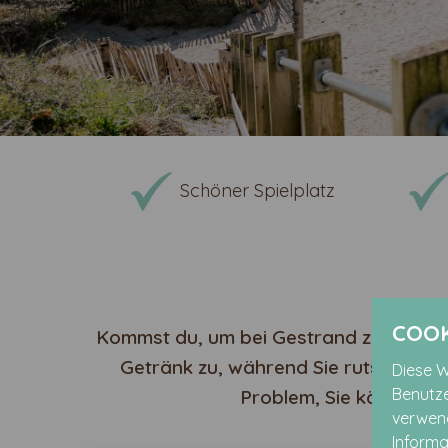
Schöner Spielplatz
COOK
Kommst du, um bei Gestrand zu spielen?
Getränk zu, während Sie rutschen, r
Diese W
Benutze
Problem, Sie können si
verwend
Informa