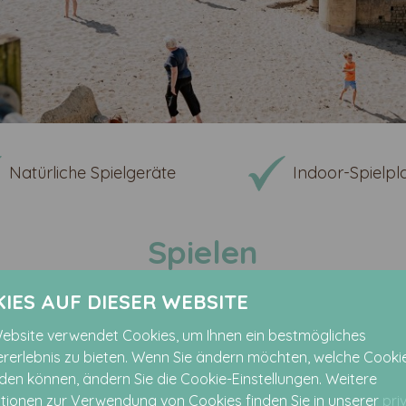
Natürliche Spielgeräte
Indoor-Spielpl
Spielen
IES AUF DIESER WEBSITE
 Hier macht es richtig Spaß! Wir bereiten Ihren E
utschen, mit Wasser und Sand spielen und vieles 
ebsite verwendet Cookies, um Ihnen ein bestmögliches
rerlebnis zu bieten. Wenn Sie ändern möchten, welche Cookie
ch ganz einfach für die leckerste Pizza oder Pomm
en können, ändern Sie die Cookie-Einstellungen. Weitere
tionen zur Verwendung von Cookies finden Sie in unserer
pri