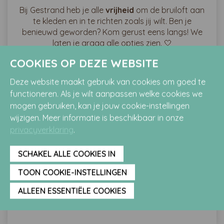
Bij Gestrand heb je alle
vrijheid
om de bruiloft aan
te kleden en in te richten zoals jij wilt. Ben je
benieuwd geworden? Kom gerust eens langs! We
laten je graag alle opties zien. 🤍
COOKIES OP DEZE WEBSITE
Deze website maakt gebruik van cookies om goed te
functioneren. Als je wilt aanpassen welke cookies we
mogen gebruiken, kan je jouw cookie-instellingen
wijzigen. Meer informatie is beschikbaar in onze
privacyverklaring
.
SCHAKEL ALLE COOKIES IN
TOON COOKIE-INSTELLINGEN
ALLEEN ESSENTIËLE COOKIES