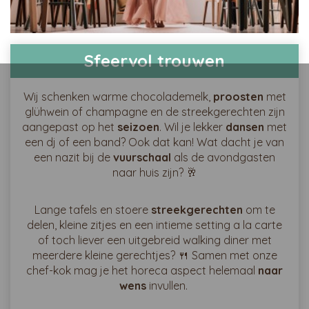
Sfeervol trouwen
Wij schenken warme chocolademelk,
proosten
met
glühwein of champagne en de streekgerechten zijn
aangepast op het
seizoen
. Wil je lekker
dansen
met
een dj of een band? Ook dat kan! Wat dacht je van
een nazit bij de
vuurschaal
als de avondgasten
naar huis zijn? 🥂
Lange tafels en stoere
streekgerechten
om te
delen, kleine zitjes en een intieme setting a la carte
of toch liever een uitgebreid walking diner met
meerdere kleine gerechtjes? 🍴 Samen met onze
chef-kok mag je het horeca aspect helemaal
naar
wens
invullen.