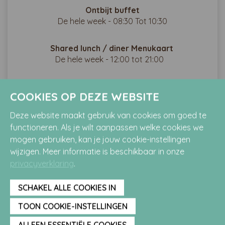
Ontbijt buffet
De hele week - 08:30 Tot 10:30
Shared lunch / diner Menukaart
De hele week - 12:00 tot 21:00
Take | Stay
COOKIES OP DEZE WEBSITE
De hele week - 17:00 tot 20:30
Deze website maakt gebruik van cookies om goed te
functioneren. Als je wilt aanpassen welke cookies we
Parkeren
mogen gebruiken, kan je jouw cookie-instellingen
wijzigen. Meer informatie is beschikbaar in onze
privacyverklaring
.
Wil je ons bezoeken en kom je met de
auto?
SCHAKEL ALLE COOKIES IN
Dan kun je parkeren op de parkeerplaats van de
TOON COOKIE-INSTELLINGEN
camping, mits er beschikbaarheid is. Een
ALLEEN ESSENTIËLE COOKIES