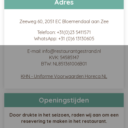
Adres
Zeeweg 60, 2051 EC Bloemendaal aan Zee
Telefoon: +31(0)23 5411571
WhatsApp: +31 (0)6 13130605
E-mail: info@restaurantgestrand.nl
KVK: 54585147
BTW: NL851361006B01
KHN - Uniforme Voorwaarden Horeca NL
Openingstijden
Door drukte in het seizoen, raden wij aan om een
resevering te maken in het restaurant.