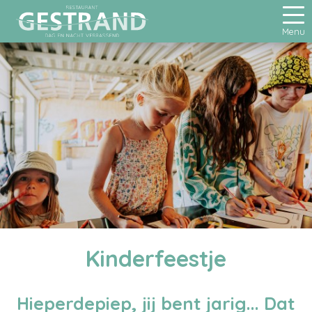
Menu
Kinderfeestje
Hieperdepiep, jij bent jarig... Dat