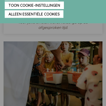
In juli en augustus is de beschikbaarheid beperkt.
TOON COOKIE-INSTELLINGEN
Dune Golf/ Jeu de Boules alle dagen
beschikbaar.
ALLEEN ESSENTIËLE COOKIES
Let op: zonder begeleiding. Tafel wordt gereseveerd
voor jullie en eten wordt verzorgd op de
afgesproken tijd.