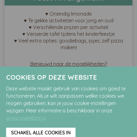
♥ Oneindig limonade
♥ Te gekke activiteiten voor jong en oud
♥ Verschillende prijzen per activiteit
♥ Versierde tafel tijdens het kinderfeestje
♥ Veel extra opties: goodiebags, ijsjes, zelf pizza
maken!
Benieuwd naar de mogelijkheden?
COOKIES OP DEZE WEBSITE
Voorwaarden
Deze website maakt gebruik van cookies om goed te
functioneren. Als je wilt aanpassen welke cookies we
mogen gebruiken, kan je jouw cookie-instellingen
Prijzen verschillen per activiteit
wijzigen. Meer informatie is beschikbaar in onze
Beschikbaarheid voor betaalde (deels)
privacyverklaring
.
begeleide activteiten:
Mogelijk op vrijdagen en zaterdagen of school
vakantie dagen
SCHAKEL ALLE COOKIES IN