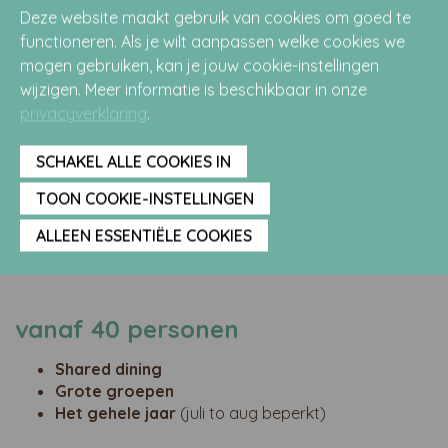
Deze website maakt gebruik van cookies om goed te
BEKIJK MENU
AANVRAGEN
functioneren. Als je wilt aanpassen welke cookies we
mogen gebruiken, kan je jouw cookie-instellingen
wijzigen. Meer informatie is beschikbaar in onze
20 tot 40 personen
privacyverklaring
.
Shared Dining
SCHAKEL ALLE COOKIES IN
Sfeervol dineren
April t/m oktober
TOON COOKIE-INSTELLINGEN
ALLEEN ESSENTIËLE COOKIES
BEKIJK MENU
AANVRAGEN
vanaf 40 personen
Shared dining
Grote groepen
Het gehele jaar
(juli to aug beperkt)​